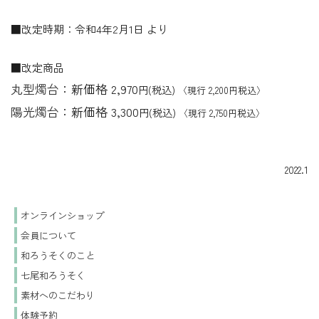
■改定時期：令和4年2月1日 より
■改定商品
丸型燭台
：新価格 2,970
円(税込)
〈現行 2,200円税込〉
陽光燭台
：新価格 3,300
円(税込)
〈現行 2,750円税込〉
2022.1
オンラインショップ
会員について
和ろうそくのこと
七尾和ろうそく
素材へのこだわり
体験予約