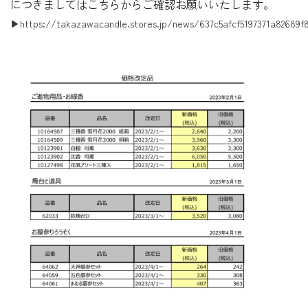
につきましてはこちらからご確認お願いいたします。
▶https://takazawacandle.stores.jp/news/637c5afcf5197371a82689f