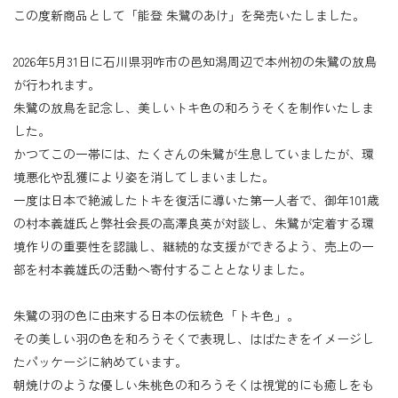
この度新商品として「能登 朱鷺のあけ」を発売いたしました。
2026年5月31日に石川県羽咋市の邑知潟周辺で本州初の朱鷺の放鳥
が行われます。
朱鷺の放鳥を記念し、美しいトキ色の和ろうそくを制作いたしま
した。
かつてこの一帯には、たくさんの朱鷺が生息していましたが、環
境悪化や乱獲により姿を消してしまいました。
一度は日本で絶滅したトキを復活に導いた第一人者で、御年101歳
の村本義雄氏と弊社会長の高澤良英が対談し、朱鷺が定着する環
境作りの重要性を認識し、継続的な支援ができるよう、売上の一
部を村本義雄氏の活動へ寄付することとなりました。
朱鷺の羽の色に由来する日本の伝統色「トキ色」。
その美しい羽の色を和ろうそくで表現し、はばたきをイメージし
たパッケージに納めています。
朝焼けのような優しい朱桃色の和ろうそくは視覚的にも癒しをも